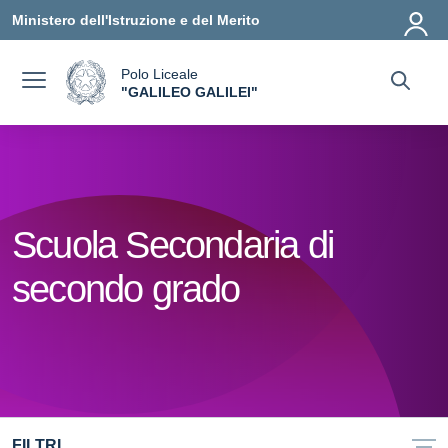
Vai ai contenuti
Vai al menu di navigazione
Vai al footer
Ministero dell'Istruzione e del Merito
Polo Liceale
a
"GALILEO GALILEI"
— Visita la pagina iniziale della scuola
Scuola Secondaria di
secondo grado
FILTRI