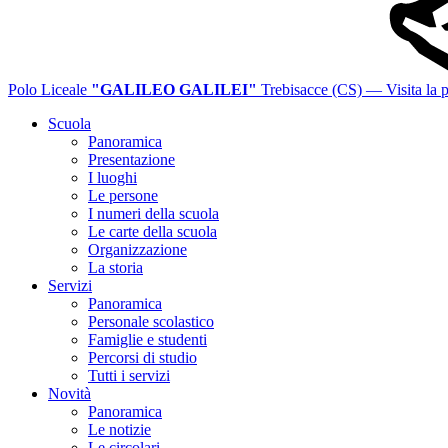
Polo Liceale
"GALILEO GALILEI"
Trebisacce (CS)
— Visita la p
Scuola
Panoramica
Presentazione
I luoghi
Le persone
I numeri della scuola
Le carte della scuola
Organizzazione
La storia
Servizi
Panoramica
Personale scolastico
Famiglie e studenti
Percorsi di studio
Tutti i servizi
Novità
Panoramica
Le notizie
Le circolari