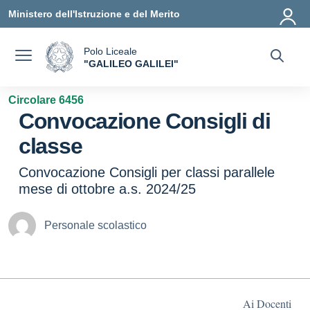
Vai ai contenuti
Vai al menu di navigazione
Vai al footer
Ministero dell'Istruzione e del Merito
Polo Liceale
a
"GALILEO GALILEI"
— Visita la pagina iniziale della scuola
Circolare 6456
Convocazione Consigli di
classe
Convocazione Consigli per classi parallele
mese di ottobre a.s. 2024/25
Personale scolastico
Ai Docenti