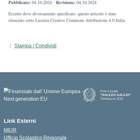
Pubblicato:
Revisione:
04.10.2024
-
04.10.2024
Eccetto dove diversamente specificato, questo articolo è stato
rilasciato sotto Licenza Creative Commons Attribuzione 4.0 Italia.
Stampa / Condividi
Polo Liceale
"GALILEO GALILEI"
Trebisacce (CS)
— Visita la pagina iniziale d
Link Esterni
MIUR
Ufficio Scolastico Regionale