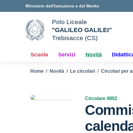
Vai ai contenuti
Vai al menu di navigazione
Vai al footer
Ministero dell'Istruzione e del Merito
Polo Liceale
"GALILEO GALILEI"
ale della scuola
Trebisacce (CS)
— Visita la pagina iniziale d
Scuola
Servizi
Novità
Didattic
Home
Novità
Le circolari
Circolari per a
Circolare 4802
Commis
calenda