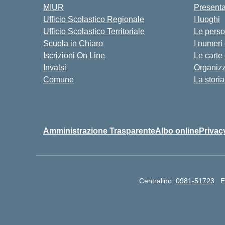
MIUR
Present
Ufficio Scolastico Regionale
I luoghi
Ufficio Scolastico Territoriale
Le pers
Scuola in Chiaro
I numeri
Iscrizioni On Line
Le carte
Invalsi
Organiz
Comune
La storia
Amministrazione Trasparente
Albo online
Privac
Centralino:
0981-51723
E