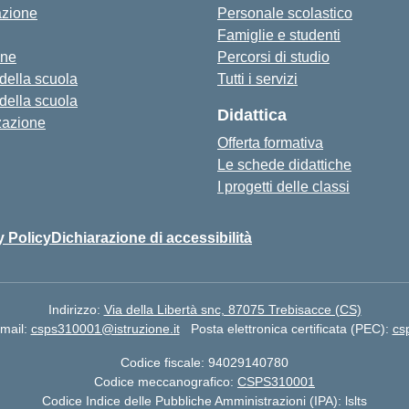
azione
Personale scolastico
Famiglie e studenti
one
Percorsi di studio
 della scuola
Tutti i servizi
 della scuola
Didattica
zazione
Offerta formativa
Le schede didattiche
I progetti delle classi
y Policy
Dichiarazione di accessibilità
Indirizzo:
Via della Libertà snc, 87075 Trebisacce (CS)
mail:
csps310001@istruzione.it
Posta elettronica certificata (PEC):
cs
Codice fiscale: 94029140780
Codice meccanografico:
CSPS310001
Codice Indice delle Pubbliche Amministrazioni (IPA): lslts