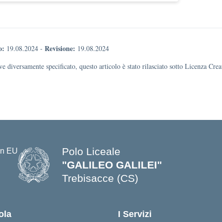
o:
Revisione:
19.08.2024
-
19.08.2024
e diversamente specificato, questo articolo è stato rilasciato sotto Licenza Cr
Polo Liceale
"GALILEO GALILEI"
Trebisacce (CS)
— Visita la pagina iniziale della s
ola
I Servizi