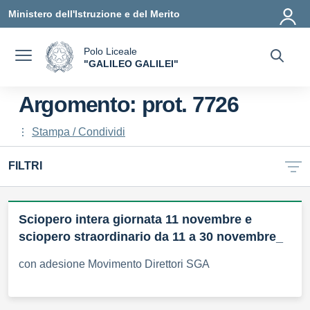
Vai ai contenuti
Vai al menu di navigazione
Vai al footer
Ministero dell'Istruzione e del Merito
Polo Liceale
a
"GALILEO GALILEI"
— Visita la pagina iniziale della scuola
Argomento: prot. 7726
Stampa / Condividi
FILTRI
Sciopero intera giornata 11 novembre e
sciopero straordinario da 11 a 30 novembre_
con adesione Movimento Direttori SGA