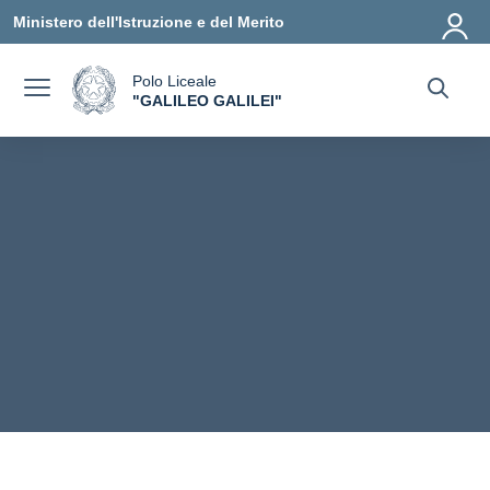
Vai ai contenuti
Vai al menu di navigazione
Vai al footer
Ministero dell'Istruzione e del Merito
Polo Liceale
a
"GALILEO GALILEI"
— Visita la pagina iniziale della scuola