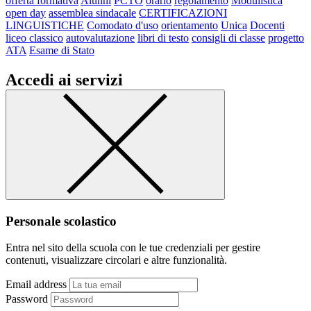
offerta formativa
Alunni
PCTO
orario
regolamento
Modulistica
open day
assemblea sindacale
CERTIFICAZIONI
LINGUISTICHE
Comodato d'uso
orientamento
Unica
Docenti
liceo classico
autovalutazione
libri di testo
consigli di classe
progetto
ATA
Esame di Stato
Accedi ai servizi
Personale scolastico
Entra nel sito della scuola con le tue credenziali per gestire
contenuti, visualizzare circolari e altre funzionalità.
Email address
Password