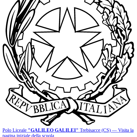
Polo Liceale
"GALILEO GALILEI"
Trebisacce (CS)
— Visita la
pagina iniziale della scuola